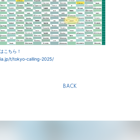
はこちら！
ia.jp/t/tokyo-calling-2025/
BACK