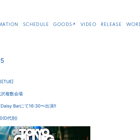
MATION
SCHEDULE
GOODS↗
VIDEO
RELEASE
WOR
25
3
[TUE]
北沢複数会場
Daisy Barにて16:30〜出演‼️
0(D代別)