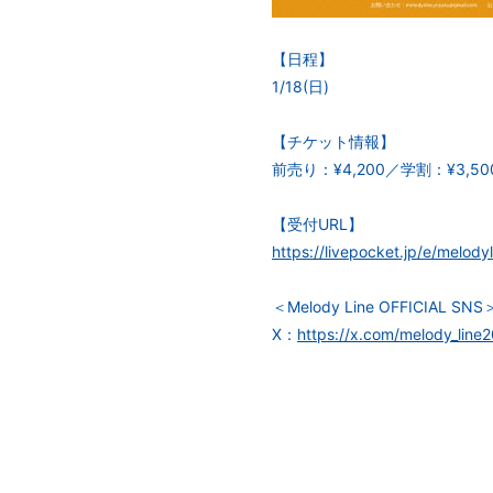
【日程】
1/18(日)
【チケット情報】
前売り：¥4,200／学割：¥3,50
【受付URL】
https://livepocket.jp/e/melod
＜Melody Line OFFICIAL SNS
X：
https://x.com/melody_line